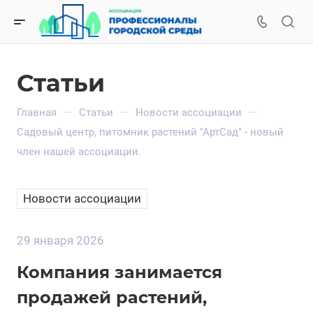
Статьи
—
—
—
Главная
Статьи
Новости ассоциации
Садовый центр, питомник растений "АртСад" - новый
член нашей ассоциации.
Новости ассоциации
29 января 2026
Компания занимается
продажей растений,